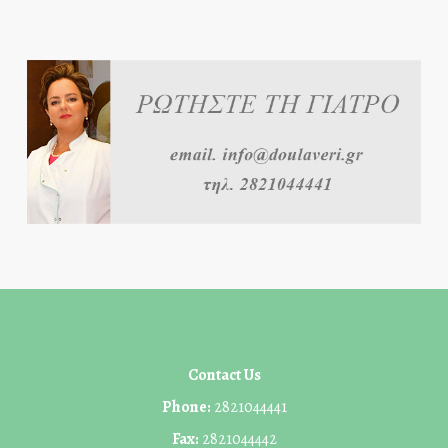
Contact Us
Phone:
2821044441
Fax:
2821044442