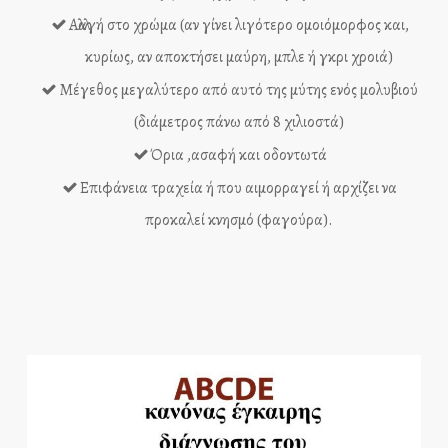
Αλλαγή στο χρώμα (αν γίνει λιγότερο ομοιόμορφος και,
κυρίως, αν αποκτήσει μαύρη, μπλε ή γκρι χροιά)
Μέγεθος μεγαλύτερο από αυτό της μύτης ενός μολυβιού
(διάμετρος πάνω από 8 χιλιοστά)
Όρια ,ασαφή και οδοντωτά
Επιφάνεια τραχεία ή που αιμορραγεί ή αρχίζει να
προκαλεί κνησμό (φαγούρα).