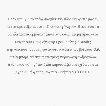
Πρόκειται για το πλέον συνηθισμένο είδος ακμής στα μωρά,
καθώς εμφανίζεται στο 20% των νεογέννητων. Θεωρείται ότι
οφείλεται στις ορμονικές αλλαγές στο σώμα της μητέρας κατά
τους τελευταίους μήνες της εγκυμοσύνης, οι οποίες
ενεργοποιούν τους σμηγματογόνους αδένες του βρέφους. Άλλες
αιτίες μπορεί να είναι η αυξημένη παραγωγή ανδρογόνων
από το νεογνό – γι’ αυτό και παρουσιάζεται συχνότερα στα
αγόρια – ή η παρουσία των μυκήτων Malassezia.