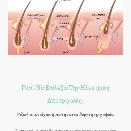
Γιατί Να Επιλέξω Την Ηλεκτρική
Αποτρίχωση;
Ριζική αποτρίχωση για την ανεπιθύμητη τριχοφυΐα