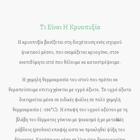
Τι Είναι Η Κρυοπυξία
Η κρυοπυξία βασίζεται στη διοχέτευση ενός ισχυρού
ψυκτικού μέσου, που ονομάζεται κρυογόνο, στον
ανεπιθύμητο ιστό που θέλουμε να καταστρέψουμε.
Η χαμηλή θερμοκρασία του ιστού που πρέπει να
θεραπεύσουμε επιτυγχάνεται με υγρό άζωτο. Το υγρό άζωτο
διατηρείται μέσα σε ειδικές φιάλες σε πολύ χαμηλή
θερμοκρασία ( -196°C). Η επαφή του υγρού αζώτου με τη
βλάβη του δέρματος γίνεται με ψεκασμό ή με μεταλλικές
ράβδους (probes) επαφής ώστε να προκληθεί ψύξη του
δέρματος. Κατόπιν και μέσα σε λίγη ώρα δημιουργείται