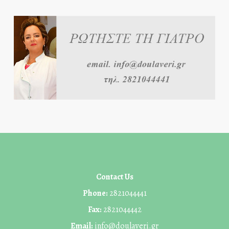
Contact Us
Phone:
2821044441
Fax:
2821044442
Email:
info@doulaveri.gr