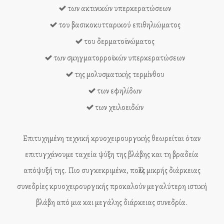
των ακτινικών υπερκερατώσεων
του βασικοκυτταρικού επιθηλιώματος
του δερματοϊνώματος
των σμηγματορροϊκών υπερκερατώσεων
της μολυσματικής τερμίνθου
των εφηλίδων
των χειλοειδών
Επιτυχημένη τεχνική κρυοχειρουργικής θεωρείται όταν
επιτυγχάνουμε ταχεία ψύξη της βλάβης και τη βραδεία
απόψυξή της. Πιο συγκεκριμένα, πολλές μικρής διάρκειας
συνεδρίες κρυοχειρουργικής προκαλούν μεγαλύτερη ιστική
βλάβη από μια και μεγάλης διάρκειας συνεδρία.