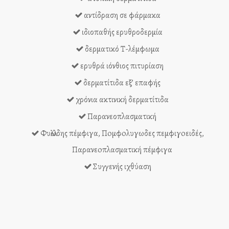
αντίδραση σε φάρμακα
ιδιοπαθής ερυθροδερμία
δερματικό Τ-λέμφωμα
ερυθρά ιόνθιος πιτυρίαση
δερματίτιδα εξ’ επαφής
χρόνια ακτινική δερματίτιδα
Παρανεοπλασματική
Φυλλώδης πέμφιγα, Πoμφoλυγωδες πεμφιγoειδές,
Παρανεoπλασματική πέμφιγα
Συγγενής ιχθύαση