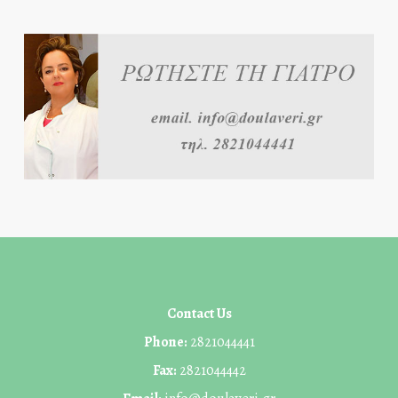
Contact Us
Phone:
2821044441
Fax:
2821044442