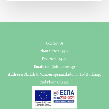
Contact Us
Phone:
2821044441
Fax:
2821044442
Email:
info@doulaveri.gr
Address:
Skalidi & Manousogiannakidon 1, 2nd Building,
2nd Floor, Chania