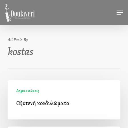
Skip
Men
to
main
content
All Posts By
kostas
Οξυτενή
Δημοσιεύσεις
κονδυλώματα
Οξυτενή κονδυλώματα