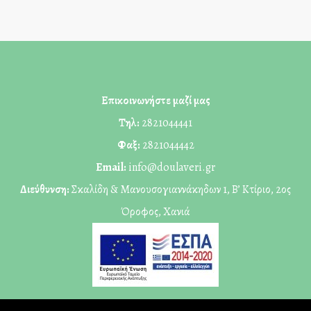
Επικοινωνήστε μαζί μας
Τηλ:
2821044441
Φαξ:
2821044442
Email:
info@doulaveri.gr
Διεύθυνση:
Σκαλίδη & Μανουσογιαννάκηδων 1, Β’ Κτίριο, 2ος
Όροφος, Χανιά