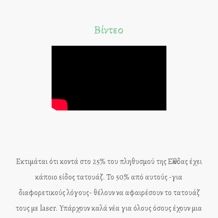
Βίντεο
Εκτιμάται ότι κοντά στο 25% του πληθυσμού της Ελλάδας έχει
κάποιο είδος τατουάζ. Το 50% από αυτούς -για
διαφορετικούς λόγους- θέλουν να αφαιρέσουν το τατουάζ
τους με laser. Υπάρχουν καλά νέα ​​για όλους όσους έχουν μια