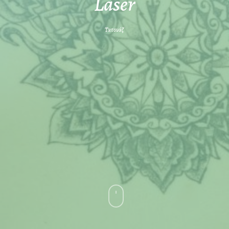
Laser
Τατουάζ