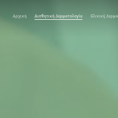
Αρχική
Αισθητική Δερματολογία
Κλινική Δερμ