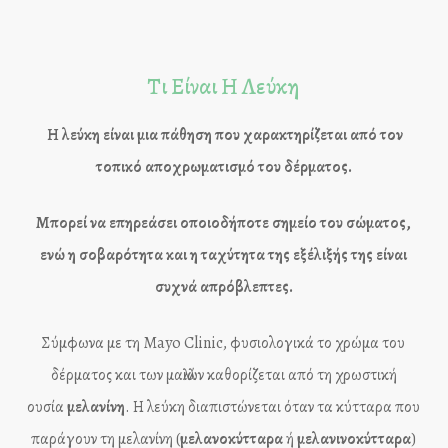
Τι Είναι Η Λεύκη
Η
λεύκη
είναι μια πάθηση που χαρακτηρίζεται από τον
τοπικό αποχρωματισμό του δέρματος.
Μπορεί να επηρεάσει οποιοδήποτε σημείο του σώματος,
ενώ η σοβαρότητα και η ταχύτητα της εξέλιξής της είναι
συχνά απρόβλεπτες.
Σύμφωνα με τη Mayo Clinic, φυσιολογικά το χρώμα του
δέρματος και των μαλλιών καθορίζεται από τη χρωστική
ουσία
μελανίνη
. Η λεύκη διαπιστώνεται όταν τα κύτταρα που
παράγουν τη μελανίνη (
μελανοκύτταρα
ή
μελανινοκύτταρα
)