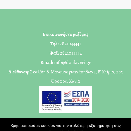
Επικοινωνήστε μαζί μας
Τηλ:
2821044441
Φαξ:
2821044442
Email:
info@doulaveri.gr
Διεύθυνση:
Σκαλίδη & Μανουσογιαννάκηδων 1, Β’ Κτίριο, 2ος
Όροφος, Χανιά
Χρησιμοποιούμε cookies για την καλύτερη εξυπηρέτηση σας