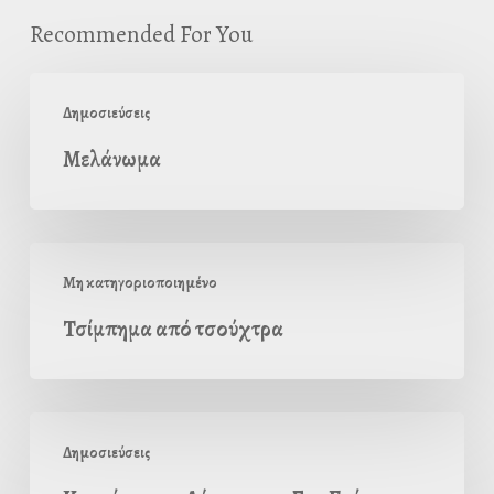
Recommended For You
Μελάνωμα
Δημοσιεύσεις
Μελάνωμα
Τσίµπηµα
Μη κατηγοριοποιημένο
από
Τσίµπηµα από τσούχτρα
τσούχτρα
Καρκίνος
Δημοσιεύσεις
του