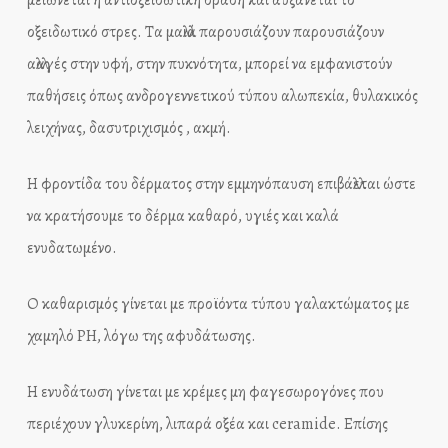
μειώνεται η αντιοξειδωτική δράση και αυξάνεται το
οξειδωτικό στρες. Τα μαλλιά παρουσιάζουν παρουσιάζουν
αλλαγές στην υφή, στην πυκνότητα, μπορεί να εμφανιστούν
παθήσεις όπως ανδρογεννετικού τύπου αλωπεκία, θυλακικός
λειχήνας, δασυτριχισμός , ακμή.
Η φροντίδα του δέρματος στην εμμηνόπαυση επιβάλλεται ώστε
να κρατήσουμε το δέρμα καθαρό, υγιές και καλά
ενυδατωμένο.
Ο καθαρισμός γίνεται με προϊόντα τύπου γαλακτώματος με
χαμηλό PH, λόγω της αφυδάτωσης.
Η ενυδάτωση γίνεται με κρέμες μη φαγεσωρογόνες που
περιέχουν γλυκερίνη, λιπαρά οξέα και ceramide. Επίσης