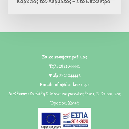
Καρκίνος του Δέρματος – Στο Επίκεντρο
Δέρματος
–
Στο
Επίκεντρο
Επικοινωνήστε μαζί μας
Τηλ:
2821044441
Φαξ:
2821044442
Email:
info@doulaveri.gr
Διεύθυνση:
Σκαλίδη & Μανουσογιαννάκηδων 1, Β’ Κτίριο, 2ος
Όροφος, Χανιά