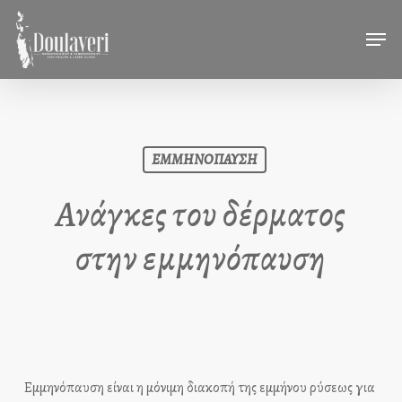
Skip
Men
to
main
content
ΕΜΜΗΝΟΠΑΥΣΗ
Ανάγκες του δέρματος
στην εμμηνόπαυση
Εμμηνόπαυση είναι η μόνιμη διακοπή της εμμήνου ρύσεως για