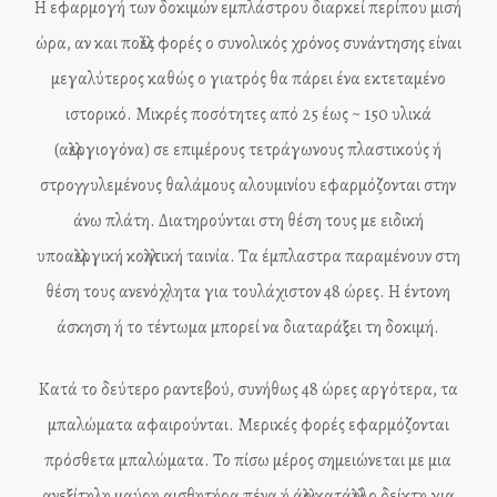
Η εφαρμογή των δοκιμών εμπλάστρου διαρκεί περίπου μισή
ώρα, αν και πολλές φορές ο συνολικός χρόνος συνάντησης είναι
μεγαλύτερος καθώς ο γιατρός θα πάρει ένα εκτεταμένο
ιστορικό. Μικρές ποσότητες από 25 έως ~ 150 υλικά
(αλλεργιογόνα) σε επιμέρους τετράγωνους πλαστικούς ή
στρογγυλεμένους θαλάμους αλουμινίου εφαρμόζονται στην
άνω πλάτη. Διατηρούνται στη θέση τους με ειδική
υποαλλεργική κολλητική ταινία. Τα έμπλαστρα παραμένουν στη
θέση τους ανενόχλητα για τουλάχιστον 48 ώρες. Η έντονη
άσκηση ή το τέντωμα μπορεί να διαταράξει τη δοκιμή.
Κατά το δεύτερο ραντεβού, συνήθως 48 ώρες αργότερα, τα
μπαλώματα αφαιρούνται. Μερικές φορές εφαρμόζονται
πρόσθετα μπαλώματα. Το πίσω μέρος σημειώνεται με μια
ανεξίτηλη μαύρη αισθητήρα πένα ή άλλο κατάλληλο δείκτη για