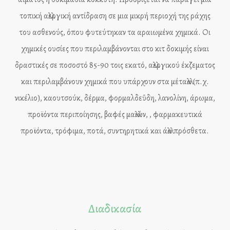
τοπική αλλεργική αντίδραση σε μια μικρή περιοχή της ράχης
του ασθενούς, όπου φυτεύτηκαν τα αραιωμένα χημικά. Οι
χημικές ουσίες που περιλαμβάνονται στο κιτ δοκιμής είναι
δραστικές σε ποσοστό 85-90 τοις εκατό, αλλεργικού έκζεματος
και περιλαμβάνουν χημικά που υπάρχουν στα μέταλλα (π.χ.
νικέλιο), καουτσούκ, δέρμα, φορμαλδεΰδη, λανολίνη, άρωμα,
προϊόντα περιποίησης, βαφές μαλλιών, , φαρμακευτικά
προϊόντα, τρόφιμα, ποτά, συντηρητικά και άλλα πρόσθετα.
Διαδικασία