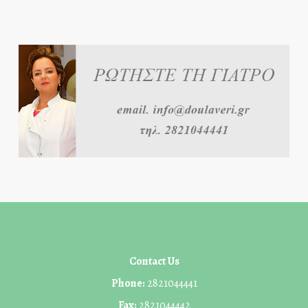
Contact Us
Phone:
2821044441
Fax:
2821044442