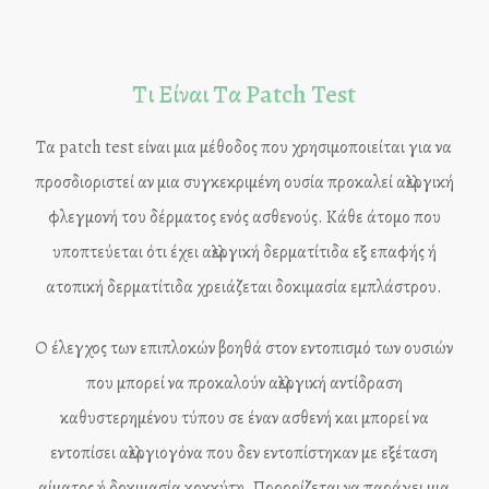
Τι Είναι Τα Patch Test
Τα patch test είναι μια μέθοδος που χρησιμοποιείται για να
προσδιοριστεί αν μια συγκεκριμένη ουσία προκαλεί αλλεργική
φλεγμονή του δέρματος ενός ασθενούς. Κάθε άτομο που
υποπτεύεται ότι έχει αλλεργική δερματίτιδα εξ επαφής ή
ατοπική δερματίτιδα χρειάζεται δοκιμασία εμπλάστρου.
Ο έλεγχος των επιπλοκών βοηθά στον εντοπισμό των ουσιών
που μπορεί να προκαλούν αλλεργική αντίδραση
καθυστερημένου τύπου σε έναν ασθενή και μπορεί να
εντοπίσει αλλεργιογόνα που δεν εντοπίστηκαν με εξέταση
αίματος ή δοκιμασία κοκκύτη. Προορίζεται να παράγει μια