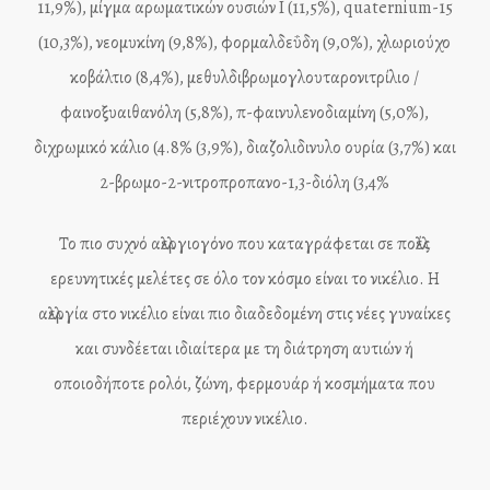
11,9%), μίγμα αρωματικών ουσιών I (11,5%), quaternium-15
(10,3%), νεομυκίνη (9,8%), φορμαλδεΰδη (9,0%), χλωριούχο
κοβάλτιο (8,4%), μεθυλδιβρωμογλουταρονιτρίλιο /
φαινοξυαιθανόλη (5,8%), π-φαινυλενοδιαμίνη (5,0%),
διχρωμικό κάλιο (4.8% (3,9%), διαζολιδινυλο ουρία (3,7%) και
2-βρωμο-2-νιτροπροπανο-1,3-διόλη (3,4%
Το πιο συχνό αλλεργιογόνο που καταγράφεται σε πολλές
ερευνητικές μελέτες σε όλο τον κόσμο είναι το νικέλιο. Η
αλλεργία στο νικέλιο είναι πιο διαδεδομένη στις νέες γυναίκες
και συνδέεται ιδιαίτερα με τη διάτρηση αυτιών ή
οποιοδήποτε ρολόι, ζώνη, φερμουάρ ή κοσμήματα που
περιέχουν νικέλιο.