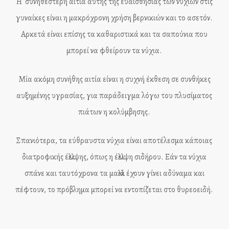
Η συνηθέστερη αιτία αυτής της ευαισθησίας των νυχιών στις
γυναίκες είναι η μακρόχρονη χρήση βερνικιών και το ασετόν.
Αρκετά είναι επίσης τα καθαριστικά και τα σαπούνια που
μπορεί να φθείρουν τα νύχια.
Μία ακόμη συνήθης αιτία είναι η συχνή έκθεση σε συνθήκες
αυξημένης υγρασίας, για παράδειγμα λόγω του πλυσίματος
πιάτων η κολύμβησης.
Σπανιότερα, τα εύθραυστα νύχια είναι αποτέλεσμα κάποιας
διατροφικής έλλειψης, όπως η έλλειψη σιδήρου. Εάν τα νύχια
σπάνε και ταυτόχρονα τα μαλλιά έχουν γίνει αδύναμα και
πέφτουν, το πρόβλημα μπορεί να εντοπίζεται στο θυρεοειδή.