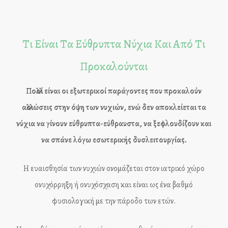
Τι Είναι Τα Εύθρυπτα Νύχια Και Από Τι
Προκαλούνται
Πολλοί είναι οι εξωτερικοί παράγοντες που προκαλούν
αλλοιώσεις στην όψη των νυχιών, ενώ δεν αποκλείεται τα
νύχια να γίνουν εύθρυπτα-εύθραυστα, να ξεφλουδίζουν και
να σπάνε λόγω εσωτερικής δυσλειτουργίας.
Η ευαισθησία των νυχιών ονομάζεται στον ιατρικό χώρο
ονυχόρρηξη ή ονυχόσχαση και είναι ως ένα βαθμό
φυσιολογική με την πάροδο των ετών.