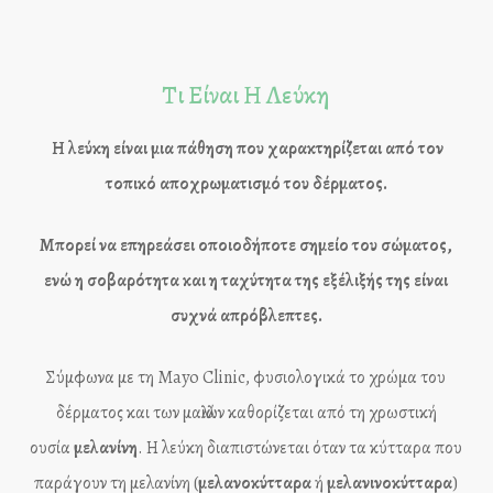
Τι Είναι Η Λεύκη
Η
λεύκη
είναι μια πάθηση που χαρακτηρίζεται από τον
τοπικό αποχρωματισμό του δέρματος.
Μπορεί να επηρεάσει οποιοδήποτε σημείο του σώματος,
ενώ η σοβαρότητα και η ταχύτητα της εξέλιξής της είναι
συχνά απρόβλεπτες.
Σύμφωνα με τη Mayo Clinic, φυσιολογικά το χρώμα του
δέρματος και των μαλλιών καθορίζεται από τη χρωστική
ουσία
μελανίνη
. Η λεύκη διαπιστώνεται όταν τα κύτταρα που
παράγουν τη μελανίνη (
μελανοκύτταρα
ή
μελανινοκύτταρα
)