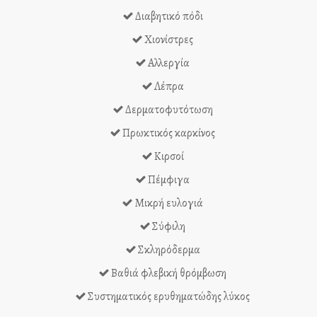
Διαβητικό πόδι
Χιονίστρες
Αλλεργία
Λέπρα
Δερματοφυτότωση
Πρωκτικός καρκίνος
Κιρσοί
Πέμφιγα
Μικρή ευλογιά
Σύφιλη
Σκληρόδερμα
Βαθιά φλεβική θρόμβωση
Συστηματικός ερυθηματώδης λύκος