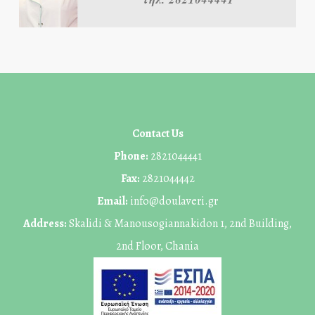
Contact Us
Phone:
2821044441
Fax:
2821044442
Email:
info@doulaveri.gr
Address:
Skalidi & Manousogiannakidon 1, 2nd Building,
2nd Floor, Chania