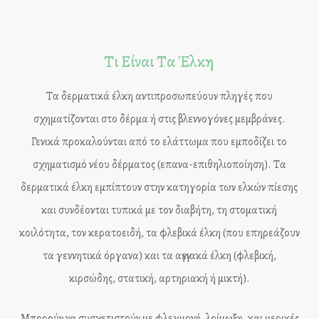
Τι Είναι Τα Έλκη
Τα δερματικά έλκη αντιπροσωπεύουν πληγές που
σχηματίζονται στο δέρμα ή στις βλεννογόνες μεμβράνες.
Γενικά προκαλούνται από το ελάττωμα που εμποδίζει το
σχηματισμό νέου δέρματος (επανα-επιθηλιοποίηση). Τα
δερματικά έλκη εμπίπτουν στην κατηγορία των ελκών πίεσης
και συνδέονται τυπικά με τον διαβήτη, τη στοματική
κοιλότητα, τον κερατοειδή, τα φλεβικά έλκη (που επηρεάζουν
τα γεννητικά όργανα) και τα αγγειακά έλκη (φλεβική,
κιρσώδης, στατική, αρτηριακή ή μικτή).
Μπορούν να συσχετιστούν με φλεγμονή, λοίμωξη, και μερικές