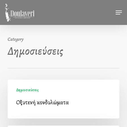
Skip
Men
to
main
content
Category
Δημοσιεύσεις
Οξυτενή
Δημοσιεύσεις
κονδυλώματα
Οξυτενή κονδυλώματα